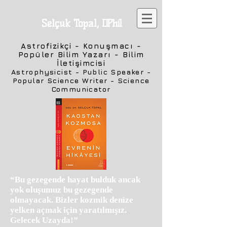
Selçuk Topal,
DPhil
Astrofizikçi - Konuşmacı -
Popüler Bilim Yazarı - Bilim
İletişimcisi
Astrophysicist - Public Speaker -
Popular Science Writer - Science
Communicator
“Bu gezegende hayat bulduk ancak
yok oluşumuz bu gezegende
olmayacak. Bizler kozmik denize
yelken açmak için yaratılmışız.
Gelecek Uzayda!”