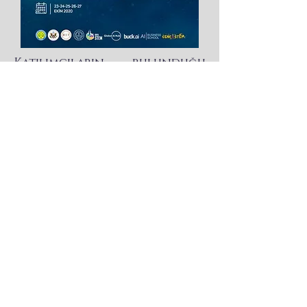
Katılımcıların bulunduğu
şehirler:
Ankara
Artvin
Aydın
Antalya
Van
Hatay
Şanlıurfa
Çanakkale
Muğla
Erzurum
İzmir
Konya
Tekirdağ
Kocaeli
İstanbul